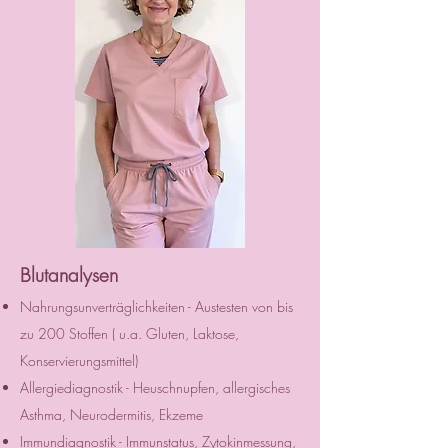
Blutanalysen
Nahrungsunverträglichkeiten - Austesten von bis
zu 200 Stoffen ( u.a. Gluten, Laktose,
Konservierungsmittel)
Allergiediagnostik - Heuschnupfen, allergisches
Asthma, Neurodermitis, Ekzeme
Immundiagnostik - Immunstatus, Zytokinmessung,