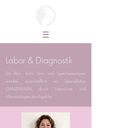
Labor & Diagnostik
Die Blut-, Stuhl-, Urin- und Speichelanalysen
werden ausschließlich im Speziallabor
GANZIMMUN durch Laborärzte und
Mikrobiologen durchgeführt.