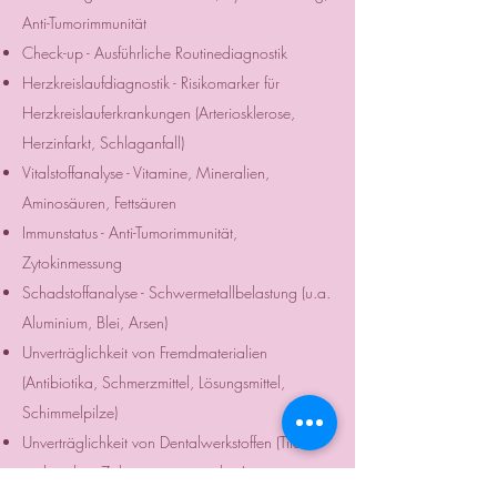
Anti-Tumorimmunität
Check-up - Ausführliche Routinediagnostik
Herzkreislaufdiagnostik - Risikomarker für
Herzkreislauferkrankungen (Arteriosklerose,
Herzinfarkt, Schlaganfall)
Vitalstoffanalyse - Vitamine, Mineralien,
Aminosäuren, Fettsäuren
Immunstatus - Anti-Tumorimmunität,
Zytokinmessung
Schadstoffanalyse - Schwermetallbelastung (u.a.
Aluminium, Blei, Arsen)
Unverträglichkeit von Fremdmaterialien
(Antibiotika, Schmerzmittel, Lösungsmittel,
Schimmelpilze)
Unverträglichkeit von Dentalwerkstoffen (Titan
und andere Zahnersatzmaterialien)